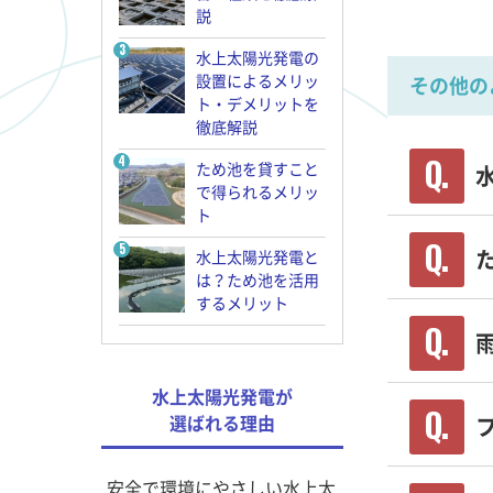
説
水上太陽光発電の
設置によるメリッ
その他の
ト・デメリットを
徹底解説
ため池を貸すこと
で得られるメリッ
ト
水上太陽光発電と
は？ため池を活用
するメリット
水上太陽光発電が
選ばれる理由
安全で環境にやさしい水上太