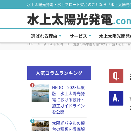
水上太陽光発電・水上フロート架台のことなら「水上太陽光発
水上太陽光発電
よくある質問
.co
選ばれる理由
サービス
水上太陽光開発
TOP
よくある質問
池底の防水層を傷つけずに施工をしてほ
人気コラムランキング
NEDO 2023年度
版 水上太陽光発
電における設計・
施工ガイドライン
を公開
太陽光パネルの架
台の種類を徹底解