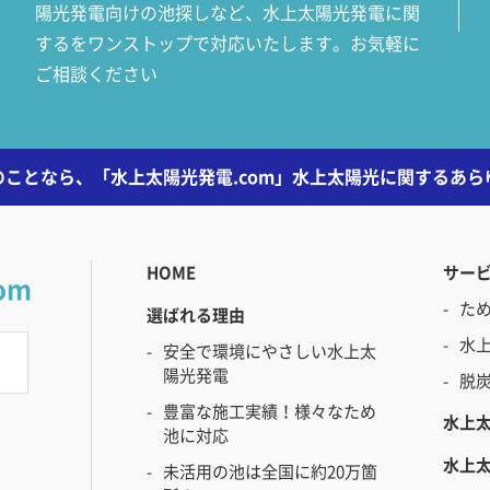
陽光発電向けの池探しなど、水上太陽光発電に関
するをワンストップで対応いたします。お気軽に
ご相談ください
ことなら、「水上太陽光発電.com」水上太陽光に関するあ
HOME
サー
om
た
選ばれる理由
水
安全で環境にやさしい水上太
陽光発電
脱
豊富な施工実績！様々なため
水上
池に対応
水上
未活用の池は全国に約20万箇