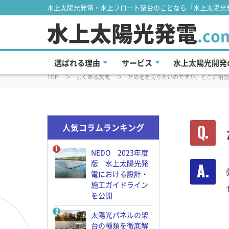
水上太陽光発電・水上フロート架台のことなら「水上太陽光発
水上太陽光発電
よくある質問
.co
選ばれる理由
サービス
水上太陽光開発
TOP
よくある質問
ため池を売りたいのですが、どこに相談
人気コラムランキング
NEDO 2023年度
版 水上太陽光発
電における設計・
施工ガイドライン
を公開
太陽光パネルの架
台の種類を徹底解