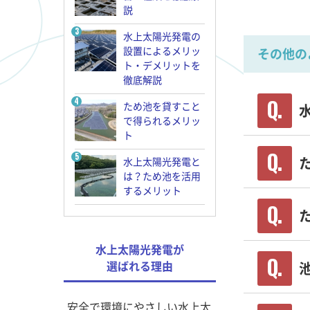
説
水上太陽光発電の
設置によるメリッ
その他の
ト・デメリットを
徹底解説
ため池を貸すこと
で得られるメリッ
ト
水上太陽光発電と
は？ため池を活用
するメリット
水上太陽光発電が
選ばれる理由
安全で環境にやさしい水上太