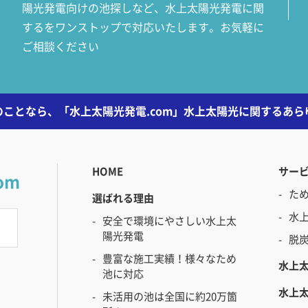
陽光発電向けの池探しなど、水上太陽光発電に関
するをワンストップで対応いたします。お気軽に
ご相談ください
ことなら、「水上太陽光発電.com」水上太陽光に関するあ
HOME
サー
om
た
選ばれる理由
水
安全で環境にやさしい水上太
陽光発電
脱
豊富な施工実績！様々なため
水上
池に対応
水上
未活用の池は全国に約20万箇